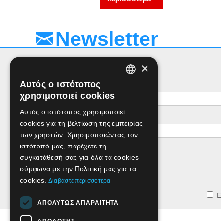
Newsletter
×
Αυτός ο ιστότοπος
Όνομα
GREEK
χρησιμοποιεί cookies
ENGLISH
Αυτός ο ιστότοπος χρησιμοποιεί
e-mail
cookies για τη βελτίωση της εμπειρίας
των χρηστών. Χρησιμοποιώντας τον
ιστότοπό μας, παρέχετε τη
συγκατάθεσή σας για όλα τα cookies
σύμφωνα με την Πολιτική μας για τα
cookies.
Διαβάστε περισσότερα
Ε
ΑΠΟΛΎΤΩΣ ΑΠΑΡΑΊΤΗΤΑ
ΑΠΌΔΟΣΗΣ