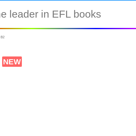
e leader in EFL books
 B2
2