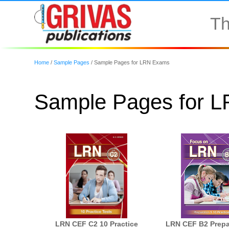
Th
Home
/
Sample Pages
/
Sample Pages for LRN Exams
Sample Pages for 
LRN CEF B2 Prepa
LRN CEF C2 10 Practice