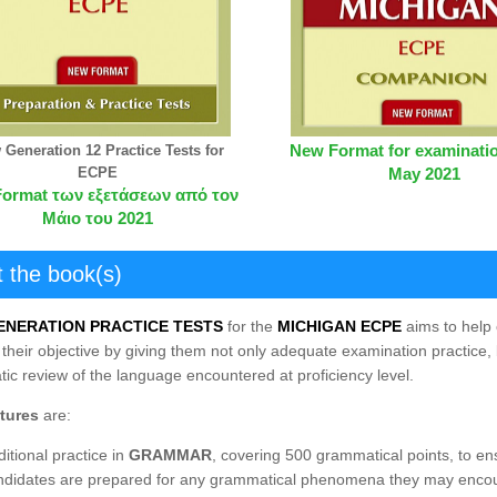
New Format for examinati
 Generation 12 Practice Tests for
May 2021
ECPE
Format των εξετάσεων από τον
Μάιο του 2021
 the book(s)
ENERATION PRACTICE TESTS
for the
MICHIGAN ECPE
aims to help
their objective by giving them not only adequate examination practice, 
tic review of the language encountered at proficiency level.
tures
are:
itional practice in
GRAMMAR
, covering 500 grammatical points, to en
ndidates are prepared for any grammatical phenomena they may encou