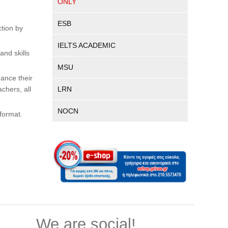
ONLY
ESB
ction by
IELTS ACADEMIC
and skills
MSU
hance their
LRN
chers, all
NOCN
 format.
We are social!