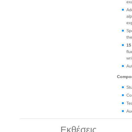
ex
Ad
al
ex
Sp
th
15
fl
wri
Au
Compo
St
Co
Te
Au
Εκθέσεις