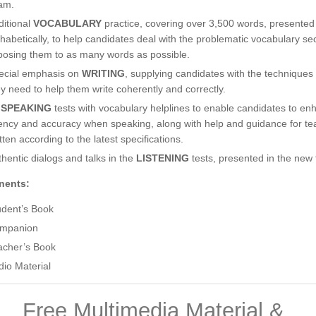
am.
ditional
VOCABULARY
practice, covering over 3,500 words, presented
phabetically, to help candidates deal with the problematic vocabulary se
posing them to as many words as possible.
ecial emphasis on
WRITING
, supplying candidates with the techniques 
ey need to help them write coherently and correctly.
 SPEAKING
tests with vocabulary helplines to enable candidates to en
uency and accuracy when speaking, along with help and guidance for tea
tten according to the latest specifications.
thentic dialogs and talks in the
LISTENING
tests, presented in the new
nents:
udent’s Book
mpanion
acher’s Book
dio Material
Free Multimedia Material &