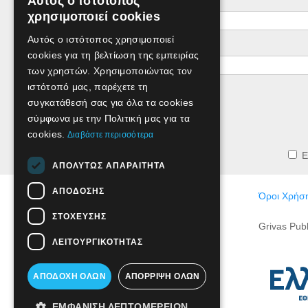
Αυτός ο ιστότοπος
Όνομα
GREEK
χρησιμοποιεί cookies
ENGLISH
Αυτός ο ιστότοπος χρησιμοποιεί
e-mail
cookies για τη βελτίωση της εμπειρίας
των χρηστών. Χρησιμοποιώντας τον
ιστότοπό μας, παρέχετε τη
συγκατάθεσή σας για όλα τα cookies
σύμφωνα με την Πολιτική μας για τα
cookies.
Διαβάστε περισσότερα
Ε
ΑΠΟΛΎΤΩΣ ΑΠΑΡΑΊΤΗΤΑ
ΑΠΌΔΟΣΗΣ
Όροι Χρήση
ΣΤΌΧΕΥΣΗΣ
Grivas Pub
ΛΕΙΤΟΥΡΓΙΚΌΤΗΤΑΣ
ΑΠΟΔΟΧΉ ΌΛΩΝ
ΑΠΌΡΡΙΨΗ ΌΛΩΝ
ΕΜΦΆΝΙΣΗ ΛΕΠΤΟΜΕΡΕΙΏΝ