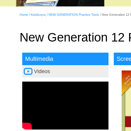
Home
/
Κατάλογος
/
NEW GENERATION Practice Tests
/
New Generation 12 P
New Generation 12 P
Multimedia
Scre
Videos