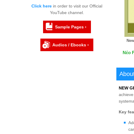
Click here
in order to visit our Official
YouTube channel.
Sample Pages ›
New
Audios / Ebooks ›
Νέο 
About
NEW G
achieve 
systema
Key fea
Add
ca