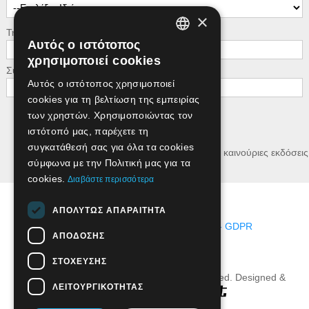
×
Τηλέφωνο
Αυτός ο ιστότοπος
GREEK
χρησιμοποιεί cookies
Συμπληρώστε το άθροισμα: 9 + 3
ENGLISH
Αυτός ο ιστότοπος χρησιμοποιεί
cookies για τη βελτίωση της εμπειρίας
των χρηστών. Χρησιμοποιώντας τον
Αποστολή
ιστότοπό μας, παρέχετε τη
συγκατάθεσή σας για όλα τα cookies
Επιθυμώ να ενημερώνομαι για τα νέα και τις καινούριες εκδόσεις
σύμφωνα με την Πολιτική μας για τα
της εταιρείας.
cookies.
Διαβάστε περισσότερα
Όροι Χρήσης Ιστοσελίδας
ΑΠΟΛΎΤΩΣ ΑΠΑΡΑΊΤΗΤΑ
Προστασία Προσωπικών Δεδομένων - GDPR
ΑΠΌΔΟΣΗΣ
Χρήσιμοι Σύνδεσμοι
ΣΤΌΧΕΥΣΗΣ
Grivas Publications© 2016. All Rights Reserved. Designed &
ΛΕΙΤΟΥΡΓΙΚΌΤΗΤΑΣ
Developed by