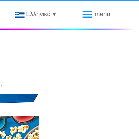
Ελληνικά
▾
menu
ur