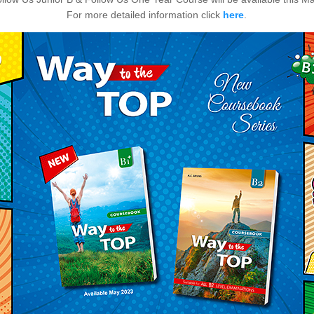
For more detailed information click
here
.