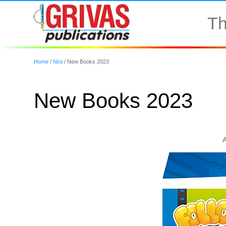
Th
Home
/
Νέα
/
New Books 2023
New Books 2023
A